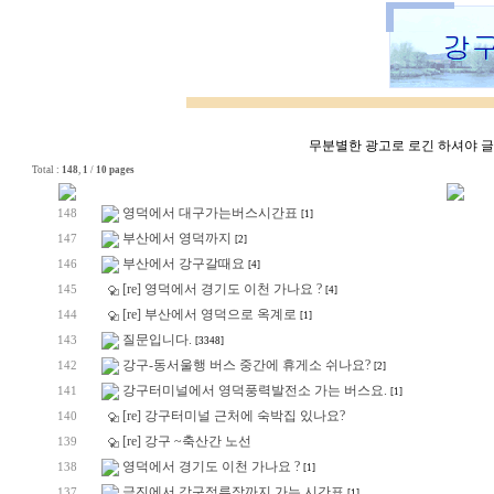
무분별한 광고로 로긴 하셔야 글쓰
Total :
148
,
1
/
10 pages
영덕에서 대구가는버스시간표
148
[1]
부산에서 영덕까지
147
[2]
부산에서 강구갈때요
146
[4]
[re] 영덕에서 경기도 이천 가나요 ?
145
[4]
[re] 부산에서 영덕으로 옥계로
144
[1]
질문입니다.
143
[3348]
강구-동서울행 버스 중간에 휴게소 쉬나요?
142
[2]
강구터미널에서 영덕풍력발전소 가는 버스요.
141
[1]
[re] 강구터미널 근처에 숙박집 있나요?
140
[re] 강구 ~축산간 노선
139
영덕에서 경기도 이천 가나요 ?
138
[1]
금진에서 강구정류장까지 가는 시간표
137
[1]