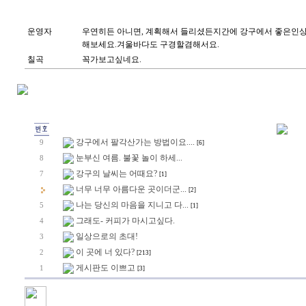
운영자
우연히든 아니면, 계획해서 들리셨든지간에 강구에서 좋은인
해보세요.겨울바다도 구경할겸해서요.
칠곡
꼭가보고싶네요.
강구에서 팔각산가는 방법이요....
9
[6]
눈부신 여름. 불꽃 놀이 하세...
8
강구의 날씨는 어때요?
7
[1]
너무 너무 아름다운 곳이더군...
[2]
나는 당신의 마음을 지니고 다...
5
[1]
그래도- 커피가 마시고싶다.
4
일상으로의 초대!
3
이 곳에 너 있다?
2
[213]
게시판도 이쁘고
1
[3]