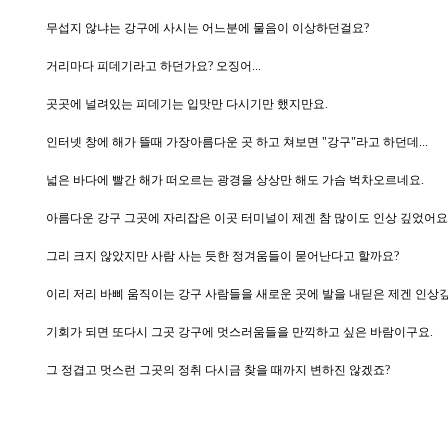
무섭지 않냐는 강구에 사시는 어느분에 물음이 이상하던걸요?
거리마다 피데기라고 하던가요? 오징어...
곳곳에 널려있는 피데기는 입맛만 다시기만 했지만요.
인터넷 창에 해가 뜰때 가장아름다운 곳 하고 쳐보면 "강구"라고 하던데...
넓은 바다에 빨간 해가 떠오르는 광경을 상상만 해도 가슴 벅차오르네요.
아름다운 강구 그곳에 자리잡은 이곳 터미널이 제겐 참 많이도 인상 깊었어요
그리 크지 않았지만 사람 사는 듯한 정겨움들이 묻어난다고 할까요?
이리 저리 바삐 움직이는 강구 사람들을 새로운 곳에 발을 내딛은 제겐 인상
기회가 되면 또다시 그곳 강구에 멋스러움들을 만끽하고 싶은 바람이구요.
그 정겹고 멋스런 그곳의 정취 다시금 찾을 때까지 변하진 않겠죠?