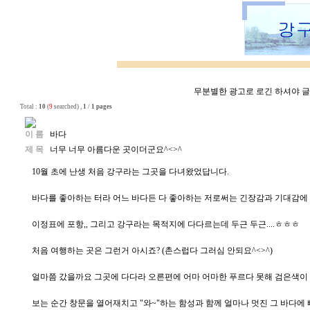
무분별한 광고로 로긴 하셔야 글쓰
Total :
10
(
9
searched) ,
1
/
1 pages
이 름
바다
제 목
너무 너무 아름다운 곳이더군요^<>^
10월 초에 난생 처음 강구라는 그곳을 다녀왔었답니다.
바다를 좋아하는 터라 어느 바다든 다 좋아하는 저로써는 긴장감과 기대감에 
이정표에 포항,, 그리고 강구라는 목적지에 다다르는데 두근 두근....ㅎㅎㅎ
처음 여행하는 곳은 그런거 아시죠? (촌스럽다 그러심 안되요^<>^)
얼마쯤 갔을까요 그곳에 다다라 오른편에 어마 어마한 푸르다 못해 검은색이
보는 순간 창문을 열어재치고 "와~"하는 함성과 함께 얼마나 멋진 그 바다에 빠